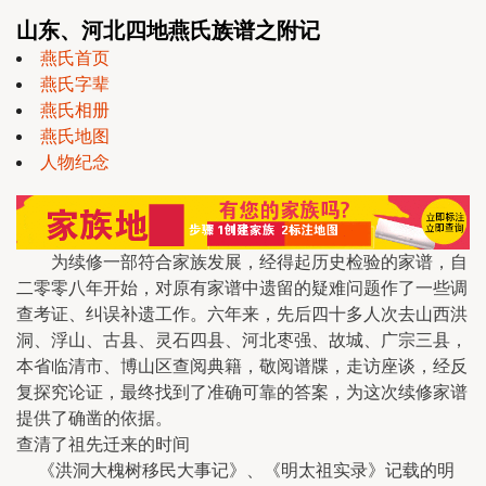
山东、河北四地燕氏族谱之附记
燕氏首页
燕氏字辈
燕氏相册
燕氏地图
人物纪念
为续修一部符合家族发展，经得起历史检验的家谱，自
二零零八年开始，对原有家谱中遗留的疑难问题作了一些调
查考证、纠误补遗工作。六年来，先后四十多人次去山西洪
洞、浮山、古县、灵石四县、河北枣强、故城、广宗三县，
本省临清市、博山区查阅典籍，敬阅谱牒，走访座谈，经反
复探究论证，最终找到了准确可靠的答案，为这次续修家谱
提供了确凿的依据。
查清了祖先迁来的时间
《洪洞大槐树移民大事记》、《明太祖实录》记载的明