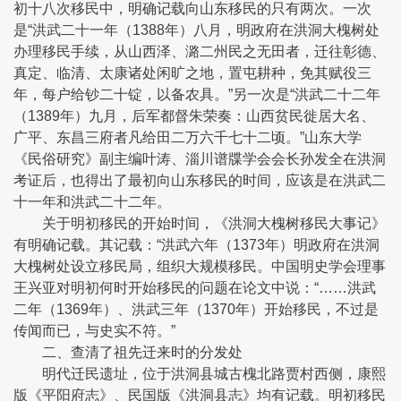
初十八次移民中，明确记载向山东移民的只有两次。一次
是“洪武二十一年（1388年）八月，明政府在洪洞大槐树处
办理移民手续，从山西泽、潞二州民之无田者，迁往彰德、
真定、临清、太康诸处闲旷之地，置屯耕种，免其赋役三
年，每户给钞二十锭，以备农具。”另一次是“洪武二十二年
（1389年）九月，后军都督朱荣奏：山西贫民徙居大名、
广平、东昌三府者凡给田二万六千七十二顷。”山东大学
《民俗研究》副主编叶涛、淄川谱牒学会会长孙发全在洪洞
考证后，也得出了最初向山东移民的时间，应该是在洪武二
十一年和洪武二十二年。
关于明初移民的开始时间，《洪洞大槐树移民大事记》
有明确记载。其记载：“洪武六年（1373年）明政府在洪洞
大槐树处设立移民局，组织大规模移民。中国明史学会理事
王兴亚对明初何时开始移民的问题在论文中说：“……洪武
二年（1369年）、洪武三年（1370年）开始移民，不过是
传闻而已，与史实不符。”
二、查清了祖先迁来时的分发处
明代迁民遗址，位于洪洞县城古槐北路贾村西侧，康熙
版《平阳府志》、民国版《洪洞县志》均有记载。明初移民