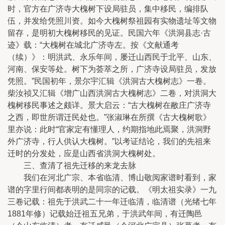
时，官方在广济寺大槐树下设局驻员，集中移民，编排队
伍，并发给凭照川资。如今大槐树祭祖园有实物遗址等文物
留存，是明初大槐树移民的见证。民国六年《洪洞县志·古
迹》载：“大槐树在城北广济寺左。按《文献通考
（续）》：明洪武、永乐年间，屡迁山西民于北平、山东、
河南、保安等处。树下为荟萃之所，广济寺设局驻员，发放
凭照。”民国初年，景尔宇汇辑《洪洞古大槐树志》一卷。
柴汝祯又汇辑《增广山西洪洞古大槐树志》二卷，对洪洞大
槐树移民事述之颇详。景大启云：“古大槐树在敝庄广济寺
之西，即世所谓迁民处也。”张淑琳在所撰《古大槐树歌》
里亦说：此时“官家定有懂理人，约期指地此焉聚，洪洞野
外广济寺，行人供认大槐树。”以考证结论，我们的先祖来
迁时的分发处，应是山西省洪洞大槐树处。
三、查清了祖先迁移的来龙去脉
我们在河北广宗、本省临清、博山敬阅家谱时看到，家
谱的字里行间都表明的是同宗的记载。《明太祖实录》一九
三卷记载：祖先于洪武二十一年迁临清，临清谱（光绪七年
1881年修）记载始迁祖五兄弟，于洪武年间，有迁陶邑