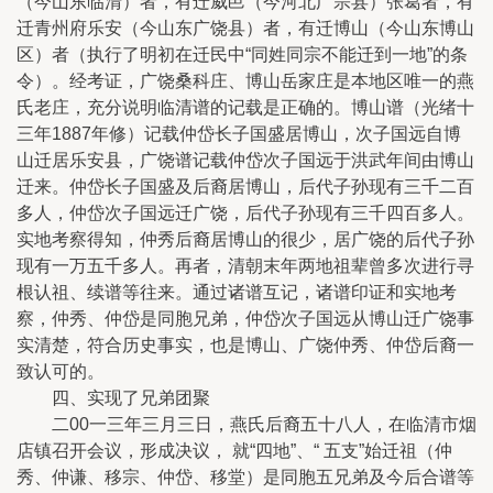
（今山东临清）者，有迁威邑（今河北广宗县）张葛者，有
迁青州府乐安（今山东广饶县）者，有迁博山（今山东博山
区）者（执行了明初在迁民中“同姓同宗不能迁到一地”的条
令）。经考证，广饶桑科庄、博山岳家庄是本地区唯一的燕
氏老庄，充分说明临清谱的记载是正确的。博山谱（光绪十
三年1887年修）记载仲岱长子国盛居博山，次子国远自博
山迁居乐安县，广饶谱记载仲岱次子国远于洪武年间由博山
迁来。仲岱长子国盛及后裔居博山，后代子孙现有三千二百
多人，仲岱次子国远迁广饶，后代子孙现有三千四百多人。
实地考察得知，仲秀后裔居博山的很少，居广饶的后代子孙
现有一万五千多人。再者，清朝末年两地祖辈曾多次进行寻
根认祖、续谱等往来。通过诸谱互记，诸谱印证和实地考
察，仲秀、仲岱是同胞兄弟，仲岱次子国远从博山迁广饶事
实清楚，符合历史事实，也是博山、广饶仲秀、仲岱后裔一
致认可的。
四、实现了兄弟团聚
二00一三年三月三日，燕氏后裔五十八人，在临清市烟
店镇召开会议，形成决议， 就“四地”、“ 五支”始迁祖（仲
秀、仲谦、移宗、仲岱、移堂）是同胞五兄弟及今后合谱等